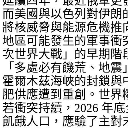
延續四年，最近俄軍更
而美國與以色列對伊朗
將核威脅與能源危機推
地區可能發生的軍事衝
次世界大戰」的早期階
「多處必有饑荒、地震
霍爾木茲海峽的封鎖與
肥供應遭到重創。世界
若衝突持續，
2026
年底
飢餓人口，應驗了主對