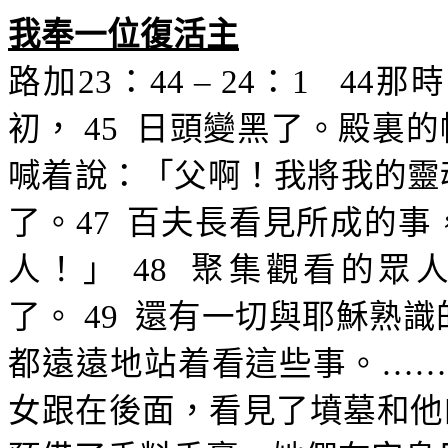
我奉一位復活主
路加
23
：
44 – 24
：
1
44
那時
初，
45
日頭變黑了。殿裏的
喊着說
：「父啊！我將我的靈
了。
47
百夫長看見所成的事
人！」
48
聚集觀看的眾
了。
49
還有一切與耶穌熟識
都遠遠地站着看這些事。
……
女跟在後面
，看見了墳墓和他