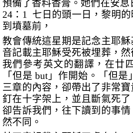
預備了香料香膏。她們在安息
24
：
1
七日的頭一日
，黎明的
到墳墓前，
教會傳統這星期是記念主耶穌
音記載主耶穌受死被埋葬，然
我們參考英文的翻譯，在廿
「但是
but
」作開始。「但是
三章的內容，卻帶出了非常寶
釘在十字架上，並且斷氣死了
卻告訴我們，往下讀到的事情
然不同。