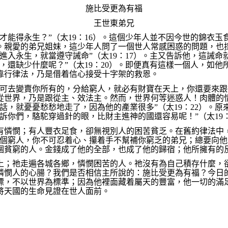
施比受更為有福
王世東弟兄
才能得永生？”（太
19
：
16
）。這個少年人並不因今世的錦衣玉
。親愛的弟兄姐妹，這少年人問了一個世人常感困惑的問題，也
進入永生，就當遵守誡命”（太
19
：
17
）。主又告訴他，這誡命
，還缺少什麼呢？”（太
19
：
20
）。即便真有這樣一個人，如他
靠行律法，乃是借着信心接受十字架的救恩。
，可去變賣你所有的，分給窮人，就必有財寶在天上，你還要來跟
從世界，乃是跟從主、效法主。然而，世界何等迷惑人！肉體的
話，就憂憂愁愁地走了，因為他的產業很多”（太
19
：
22
）。原
訴你們，駱駝穿過針的眼，比財主進神的國還容易呢！”（太
19
有憐憫；有人豐衣足食，卻無視別人的困苦貧乏。在舊約律法中
個窮人，你不可忍着心、攥着手不幫補你窮乏的弟兄；總要向他
個貧窮的人。金錢成了他的全部，也成了他的歸宿；他所擁有的
上；祂走遍各城各鄉，憐憫困苦的人。祂沒有為自己積存什麼，
憐憫人的心腸？我們是否相信主所說的
：
施比受更為有福？今日
標，不以世界為標準；因為他裡面藏着屬天的豐富，他一切的滿
將天國的生命見證在世人面前。