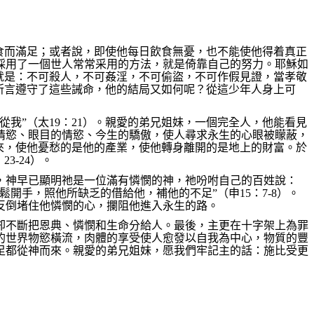
食而滿足；或者說，即使他每日飲食無憂，也不能使他得着真正
採用了一個世人常常采用的方法，就是倚靠自己的努力。耶穌如
就是：不可殺人，不可姦淫，不可偷盜，不可作假見證，當孝敬
所言遵守了這些誡命，他的結局又如何呢？從這少年人身上可
從我”（太
19
：
21
）。親愛的弟兄姐妹，一個完全人，他能看見
情慾、眼目的情慾、今生的驕傲，使人尋求永生的心眼被矇蔽，
來，使他憂愁的是他的產業，使他轉身離開的是地上的財富。於
：
23-24
）。
，神早已顯明祂是一位滿有憐憫的神，祂吩咐自己的百姓說：
鬆開手，照他所缺乏的借給他，補他的不足
”
（申
15
：
7-8
）。
反倒堵住他憐憫的心，攔阻他進入永生的路。
卻不斷把恩典、憐憫和生命分給人。最後，主更在十字架上為罪
的世界物慾橫流，肉體的享受使人愈發以自我為中心，物質的豐
足都從神而來。親愛的弟兄姐妹，愿我們牢記主的話：施比受更