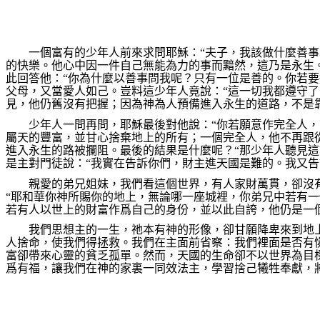
一個富有的少年人前來求問耶穌：“夫子，我該做什麼善事
的快樂。他心中因一件自己無能為力的事而黯然，這乃是永生
此回答他：“你為什麼以善事問我呢？只有一位是善的。你若要
父母，又當愛人如己。豈料這少年人竟說：“這一切我都遵守了
見，他仍舊沒有把握；因為神為人預備進入永生的道路，不是
少年人一問再問，耶穌最後對他說：“你若願意作完全人
屬天的豐富，並甘心捨棄地上的所有；一個完全人，他不再跟
進入永生的路被攔阻。最後的結果是什麼呢？“那少年人聽見這
是主對門徒說：“我實在告訴你們，財主進天國是難的。我又告
親愛的弟兄姐妹，我們看這個世界，有人家財萬貫，卻沒
“
耶和華你神所賜你的地上，無論哪一座城裡，你弟兄中若有一
若有人以世上的財富作爲自己的身份，並以此自誇，他仍是一
我們思想主的一生，祂本有神的形像，卻甘願降卑來到地
人捨命，使我們得拯救。我們在主面前省察：我們裡面是否有
富卻帶來心靈的貧乏孤單。然而，
天國
的生命卻不以世界為目
爲有福，
讓我們在神的家裏一同效法主，
學習捨己犧牲奉獻，