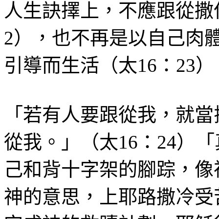
人生訣
擇上，不應跟從撒
2
），也不再是以自己肉
引導而生活（太
16
：
23
）
「若有人要跟從我，就當
從我。」（太
16
：
24
）「
己和背十字架的腳踪，像
神的意思，上耶路撒冷受