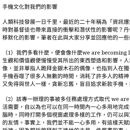
手機文化對我們的影響
人類科技發展一日千里，最近的二十年稱為「資訊爆
時對基督徒也帶來直接的衝擊和潛伏性的影響呢？丹
移默化的影響。筆者在此與大家分享並回應他的一些
（
1
）我們多看什麼，便會像什麼
we are becoming 
生觀和價
值
觀便慢慢受其所出的東西塑造和影響
。人
像
，並非單指人跪拜金銀木石的偶像，也指到人在獨
手機吞噬了很多人無數的時間，消耗了許多人的精神
又免得與世人一樣，貪新忘舊，盲目追求新款手機，
（
2
）該專一辦理的事被多任務處理方式取代
we are 
活需要，自以為也可以在同一時間
內
一心多用地完成
腦時，同時打開多個視窗處理多樣的工作，仍可以與
的友情。事實上，我們並不能一心多用，有這樣天賦