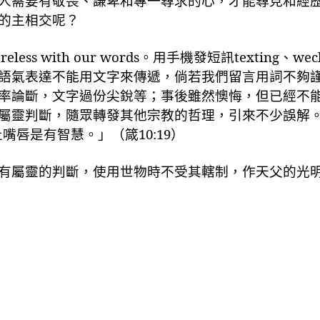
人需要有敬畏、謙卑和專一尋求的心，才能尋見和經
的主相交呢？
reless with our words
。用手機發短訊
texting
、
wec
語氣表達不能用文字來傳遞，倘若我們留言用詞不夠
率論斷，文字過份尖銳等；事後雖然懊悔，但已經不
屬靈判斷，隨眾轉發其他宗教的哲理，引來不少誤解
止嘴唇是有智慧。」
（箴
10:19
）
有屬靈的判斷，使用世物時不受其轄制，作天父的光