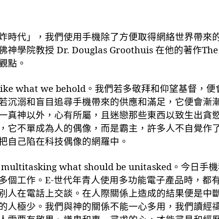
炸時代」，我們使用手機除了方便取得網絡世界帶來
佛神學院教授
Dr. Douglas
Groothuis
在他的著作
The
觀點。
like what we behold
。我們若多敬拜和仰望基督，便
若沉溺和盲目追尋手機帶來的供應和滿足，它便會漸
一真神以外，心有所屬，且迷戀那些東西以致生出貪
，它不單成為人的偶像，而是霸主，許多人不自覺作
把自己陷在科技偶像的網羅中。
multitasking what should be
unitasked
。今日手機
多個工作
。
E-
世代年青人使用多功能電子
產
品時
，都
別人在電話上交談
。在人際關係上造成的結果便是中
的人極少。我們與神的
關係
不能一心多用，我們讀經