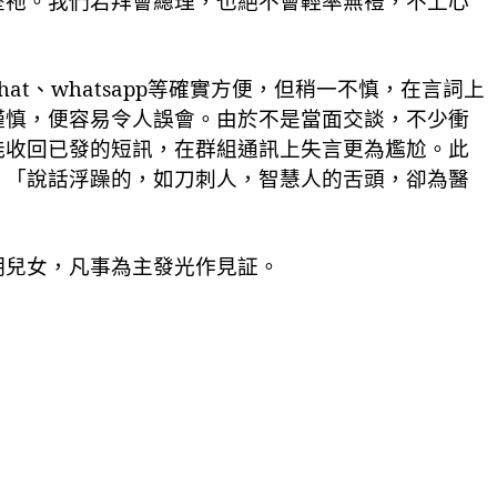
歷祂。我們若拜會總理，也絕不會輕率無禮，不上心
hat
、
whatsapp
等確實方便，但稍一不慎，在言詞上
謹慎，便容易令人誤會。
由於不是當面交談，不少衝
能收回已發的短訊，在群組通訊上失言更為尷尬。此
。「
說
話浮躁的
，如刀刺人，智慧人的舌頭，卻為醫
明兒女，凡事為主發光作見証。