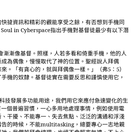
的快
㨗
資
訊和精彩的觀能享受之餘
，有否想到手機同
 Soul in Cyberspace
指出手機對基督徒最少有以下潛
會漸漸像基督。照樣，人若多看和倚重手機，他的人
漸成為偶像，慢慢取代了神的位置。聖經
說
人拜偶
慾來。「有貪心的，就與拜偶像一樣。」（弗
5
：
5
）
了手機的奴隸。基督徒實在需要反思和謹慎使用它，
科技發展多功能用途，我們用它來應付急速變化的生
有一個普遍習慣，一心多用地處理事情，例如使用電
斷、干擾、不能專一、失去焦點、泛泛的溝通和浮淺
禱告的時候，不能
multitasking
，總要專心一志地親